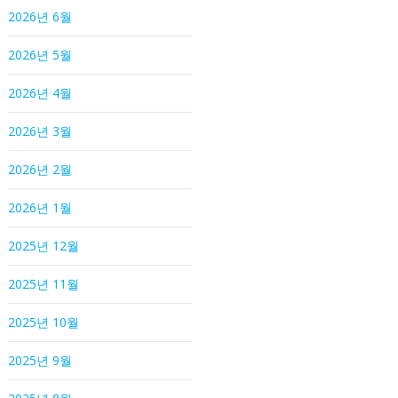
2026년 6월
2026년 5월
2026년 4월
2026년 3월
2026년 2월
2026년 1월
2025년 12월
2025년 11월
2025년 10월
2025년 9월